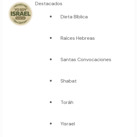
Destacados
Dieta Bíblica
YO SOY ISRAEL
"La suma de tu palabra, es verdad"
Raíces Hebreas
Santas Convocaciones
Shabat
Toráh
Yisrael