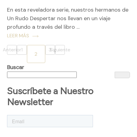
En esta reveladora serie, nuestros hermanos de
Un Rudo Despertar nos llevan en un viaje
profundo a través del libro …
LEER MÁS
Paginación
Anterior
1
3
Siguiente
Página
Página
2
Página
de
Buscar
entradas
Suscríbete a Nuestro
Newsletter