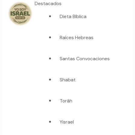
Destacados
Dieta Bíblica
YO SOY ISRAEL
"La suma de tu palabra, es verdad"
Raíces Hebreas
Santas Convocaciones
Shabat
Toráh
Yisrael