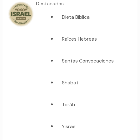
Destacados
Dieta Bíblica
YO SOY ISRAEL
"La suma de tu palabra, es verdad"
Raíces Hebreas
Santas Convocaciones
Shabat
Toráh
Yisrael