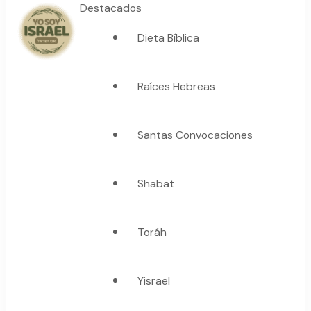
Destacados
Dieta Bíblica
YO SOY ISRAEL
"La suma de tu palabra, es verdad"
Raíces Hebreas
Santas Convocaciones
Shabat
Toráh
Yisrael