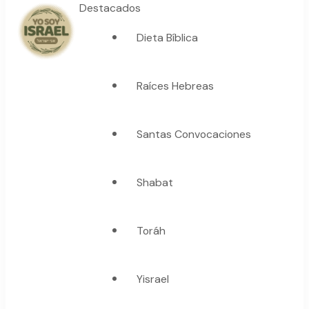
Destacados
Dieta Bíblica
YO SOY ISRAEL
"La suma de tu palabra, es verdad"
Raíces Hebreas
Santas Convocaciones
Shabat
Toráh
Yisrael