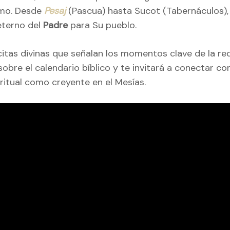
smo. Desde
Pesaj
(Pascua) hasta Sucot (Tabernáculos), 
eterno del
Padre
para Su pueblo.
 citas divinas que señalan los momentos clave de la 
sobre el calendario bíblico y te invitará a conectar c
iritual como creyente en el Mesías.