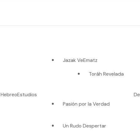
Jazak VeEmatz
Toráh Revelada
o Hebreo
Estudios
De
Pasión por la Verdad
es verdad"
Un Rudo Despertar