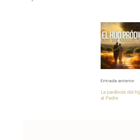
Naveg
de
entrad
Entrada anterior
La parábola del hi
al Padre