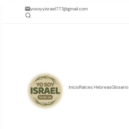
yosoyyisrael777@gmail.com
Inicio
Raíces Hebreas
Glosari
YO SOY ISRAEL
"La suma de tu palabra, 