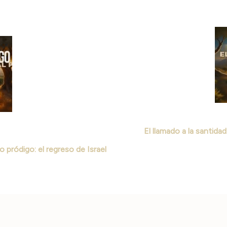
ación
as
El llamado a la santidad:
jo pródigo: el regreso de Israel