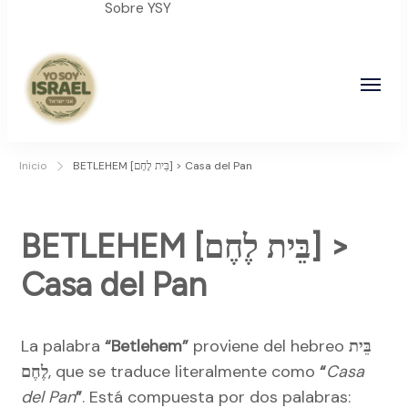
Sobre YSY
YO SOY ISRAEL
"La suma de tu palabra, es verdad"
Inicio
BETLEHEM [בֵּית לֶחֶם] > Casa del Pan
BETLEHEM [בֵּית לֶחֶם] >
Casa del Pan
La palabra
“Betlehem”
proviene del hebreo
בֵּית
לֶחֶם
, que se traduce literalmente como
“
Casa
del Pan
”
. Está compuesta por dos palabras: