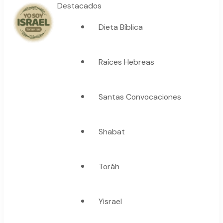
Destacados
Dieta Bíblica
YO SOY ISRAEL
"La suma de tu palabra, es verdad"
Raíces Hebreas
Santas Convocaciones
Shabat
Toráh
Yisrael