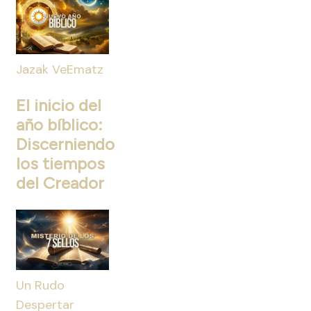
Jazak VeEmatz
El inicio del
año bíblico:
Discerniendo
los tiempos
del Creador
Un Rudo
Despertar