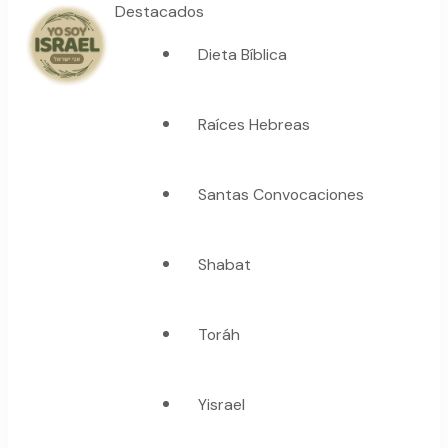
Destacados
Dieta Bíblica
YO SOY ISRAEL
"La suma de tu palabra, es verdad"
Raíces Hebreas
Santas Convocaciones
Shabat
Toráh
Yisrael