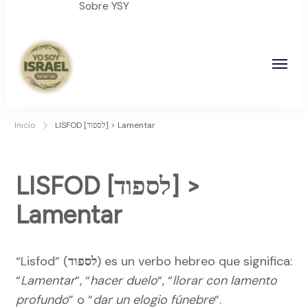
Sobre YSY
YO SOY ISRAEL
"La suma de tu palabra, es verdad"
Inicio
LISFOD [לספוד] > Lamentar
LISFOD [לספוד] >
Lamentar
“Lisfod” (
לספוד
) es un verbo hebreo que significa:
“
Lamentar
“, “
hacer duelo
“, “
llorar con lamento
profundo
” o “
dar un elogio fúnebre
“.