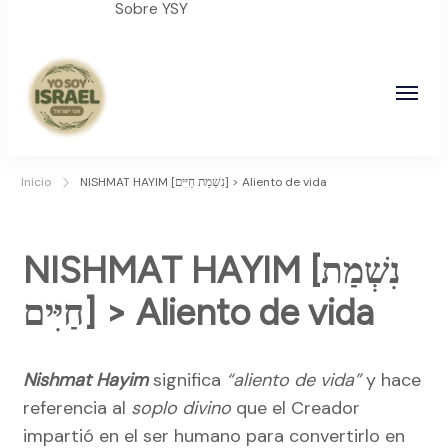
Sobre YSY
YO SOY ISRAEL
"La suma de tu palabra, es verdad"
Inicio
NISHMAT HAYIM [נִשְׁמַת חַיִּים] > Aliento de vida
NISHMAT HAYIM [נִשְׁמַת
חַיִּים] > Aliento de vida
Nishmat Hayim
significa
“aliento de vida”
y hace
referencia al
soplo divino
que el Creador
impartió en el ser humano para convertirlo en