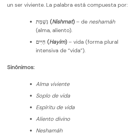
un ser viviente. La palabra está compuesta por:
נִשְׁמַת (
Nishmat
)
– de
neshamáh
(alma, aliento).
חַיִּים (
Hayim
)
– vida (forma plural
intensiva de “vida”).
Sinónimos:
Alma viviente
Soplo de vida
Espíritu de vida
Aliento divino
Neshamáh