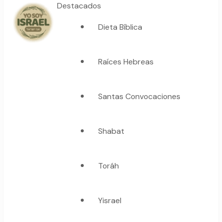
Destacados
Dieta Bíblica
YO SOY ISRAEL
"La suma de tu palabra, es verdad"
Raíces Hebreas
Santas Convocaciones
Shabat
Toráh
Yisrael