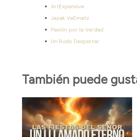
ArtExpensive
Jazak VeEmatz
Pasión por la Verdad
Un Rudo Despertar
También puede gustar