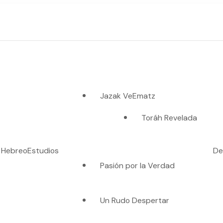
Jazak VeEmatz
Toráh Revelada
o Hebreo
Estudios
De
Pasión por la Verdad
es verdad"
Un Rudo Despertar