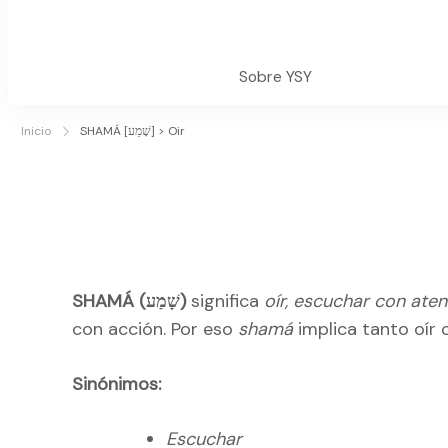
Sobre YSY
Inicio
SHAMÁ [שָׁמַע] > Oir
SHAMÁ (שָׁמַע)
significa
oír, escuchar con ate
con acción. Por eso
shamá
implica tanto oír
Sinónimos:
Escuchar