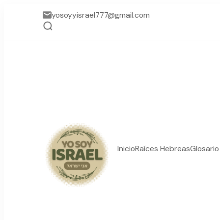
yosoyyisrael777@gmail.com
Inicio
Raíces Hebreas
Glosari
YO SOY ISRAEL
"La suma de tu palabra, 