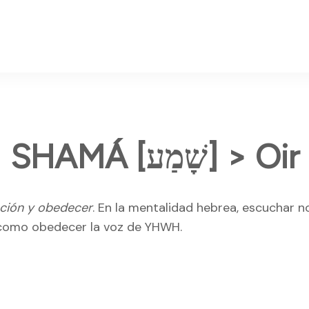
SHAMÁ [שָׁמַע] > Oir
nción y obedecer
. En la mentalidad hebrea, escuchar n
 como obedecer la voz de YHWH.