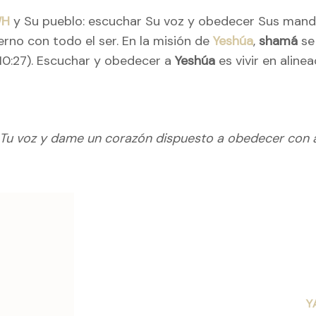
WH
y Su pueblo: escuchar Su voz y obedecer Sus mand
erno con todo el ser. En la misión de
Yeshúa
,
shamá
se 
 10:27). Escuchar y obedecer a
Yeshúa
es vivir en aline
 Tu voz y dame un corazón dispuesto a obedecer con a
ación
as