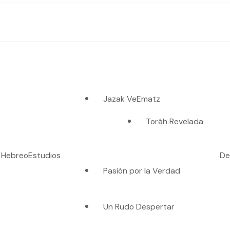
Jazak VeEmatz
Toráh Revelada
o Hebreo
Estudios
De
Pasión por la Verdad
es verdad"
Un Rudo Despertar