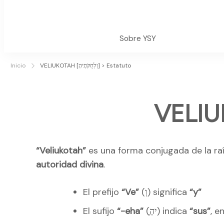
Sobre YSY
Inicio
VELIUKOTAH [וְלִחֻקֹּתֶיהָ] > Estatuto
“Veliukotah”
es una forma conjugada de la ra
autoridad divina
.
El prefijo
“Ve”
(וְ) significa
“y”
El sufijo
“-eha”
(ֶיהָ) indica
“sus”
, e