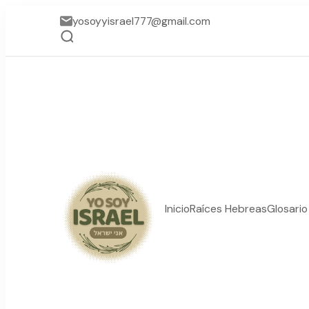
yosoyyisrael777@gmail.com
Inicio
Raíces Hebreas
Glosari
YO SOY ISRAEL
"La suma de tu palabra, 