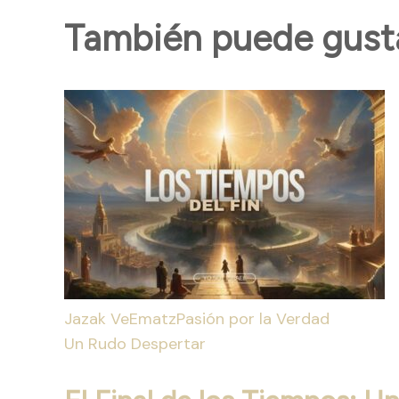
También puede gustar
Jazak VeEmatz
Pasión por la Verdad
Un Rudo Despertar