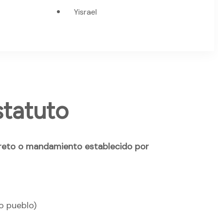
Yisrael
וְלִחֻקֹּת] > Estatuto
reto o mandamiento establecido por
 o pueblo)