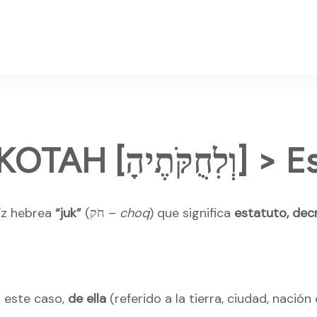
VELIUKOTAH [ֶיהָ
íz hebrea
“juk”
(חֹק –
choq
) que significa
estatuto, dec
n este caso,
de ella
(referido a la tierra, ciudad, nación