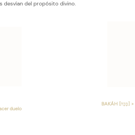
 desvían del propósito divino.
ación
as
BAKÁH
סָפ] > Hacer duelo