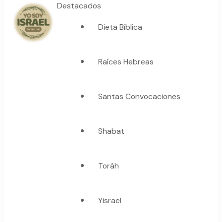
Destacados
Dieta Bíblica
YO SOY ISRAEL
"La suma de tu palabra, es verdad"
Raíces Hebreas
Santas Convocaciones
Shabat
Toráh
Yisrael