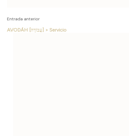
Entrada anterior
AVODÁH [עֲבוֹדָה] > Servicio