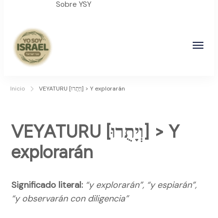
Sobre YSY
YO SOY ISRAEL
"La suma de tu palabra, es verdad"
Inicio
VEYATURU [וְיָתֻרוּ] > Y explorarán
VEYATURU [וְיָתֻרוּ] > Y
explorarán
Significado literal:
“y explorarán”, “y espiarán”,
“y observarán con diligencia”