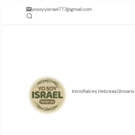
yosoyyisrael777@gmail.com
Inicio
Raíces Hebreas
Glosari
YO SOY ISRAEL
"La suma de tu palabra, 