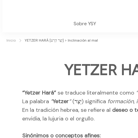
Sobre YSY
Inicio
YETZER HARÁ [יֵצֶר הַרַע] > Inclinación al mal
“Yetzer Hará”
se traduce literalmente como
La palabra
“
Yetzer
“
(
יֵצֶר
) significa
formación, 
En la tradición hebrea, se refiere al
deseo o t
envidia, la lujuria o el orgullo.
Sinónimos o conceptos afines: