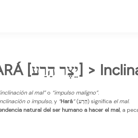
YETZER HARÁ [ר הַרַע
“inclinación al mal”
o
“impulso maligno”
.
inclinación o impulso
, y
“
Hará
“
(
הַרַע
) significa
el mal
.
endencia natural del ser humano a hacer el mal
, a pec