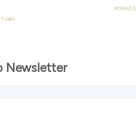
[וַיֵּצֵא] > Y salió
o Newsletter