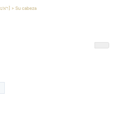
ROSHÓ [רֹאשׁוֹ] > Su cabeza