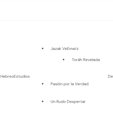
Jazak VeEmatz
Toráh Revelada
o Hebreo
Estudios
De
Pasión por la Verdad
es verdad"
Un Rudo Despertar