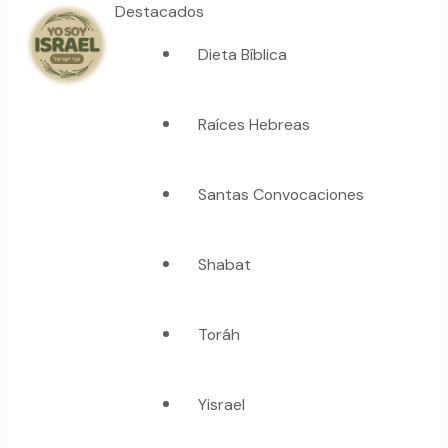
Destacados
Dieta Bíblica
YO SOY ISRAEL
"La suma de tu palabra, es verdad"
Raíces Hebreas
Santas Convocaciones
Shabat
Toráh
Yisrael