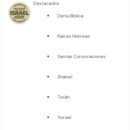
Destacados
Dieta Bíblica
YO SOY ISRAEL
"La suma de tu palabra, es verdad"
Raíces Hebreas
Santas Convocaciones
Shabat
Toráh
Yisrael