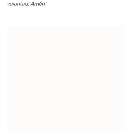
voluntad!
Amén.
“
Navegación
de
entradas