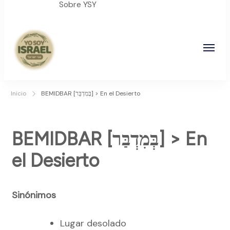
Sobre YSY
YO SOY ISRAEL
"La suma de tu palabra, es verdad"
Inicio
BEMIDBAR [בְּמִדְבַּר] > En el Desierto
BEMIDBAR [בְּמִדְבַּר] > En
el Desierto
Sinónimos
Lugar desolado