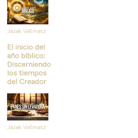
Jazak VeEmatz
El inicio del
año bíblico:
Discerniendo
los tiempos
del Creador
Jazak VeEmatz