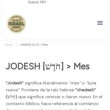
Sobre YSY
YO SOY ISRAEL
"La suma de tu palabra, es verdad"
Inicio
JODESH [חֹדֶשׁ] > Mes
JODESH [חֹדֶשׁ] > Mes
“Jodesh”
significa literalmente
“mes”
o
“luna
nueva”
. Proviene de la raíz hebrea
“chadash”
(חָדַשׁ)
que significa
renovar
o
hacer nuevo
. En el
contexto bíblico, hace referencia al comienzo