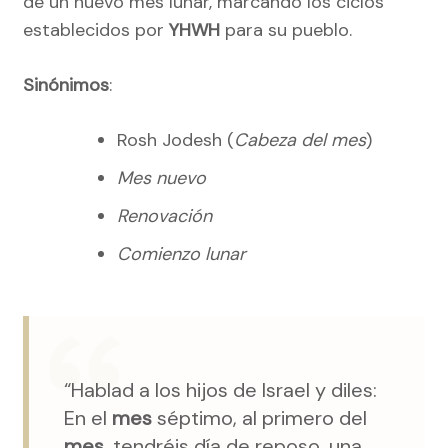
de un nuevo mes lunar, marcando los ciclos
establecidos por
YHWH
para su pueblo.
Sinónimos
:
Rosh Jodesh (
Cabeza del mes
)
Mes nuevo
Renovación
Comienzo lunar
“Hablad a los hijos de Israel y diles:
En el
mes
séptimo, al primero del
mes
, tendréis día de reposo, una