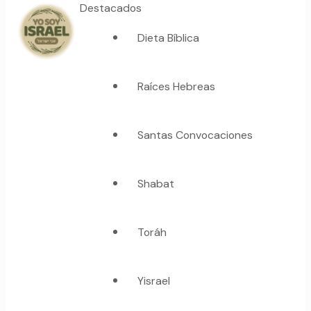
Destacados
Dieta Bíblica
YO SOY ISRAEL
"La suma de tu palabra, es verdad"
Raíces Hebreas
Santas Convocaciones
Shabat
Toráh
Yisrael