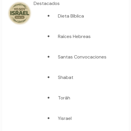
Destacados
Dieta Bíblica
YO SOY ISRAEL
"La suma de tu palabra, es verdad"
Raíces Hebreas
Santas Convocaciones
Shabat
Toráh
Yisrael