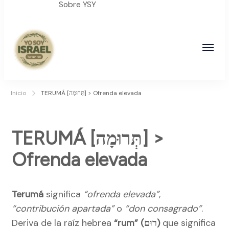
Sobre YSY
YO SOY ISRAEL
"La suma de tu palabra, es verdad"
Inicio
TERUMÁ [תְּרוּמָה] > Ofrenda elevada
TERUMÁ [תְּרוּמָה] >
Ofrenda elevada
Terumá
significa
“ofrenda elevada”
,
“contribución apartada”
o
“don consagrado”
.
Deriva de la raíz hebrea
“rum” (רוּם)
que significa