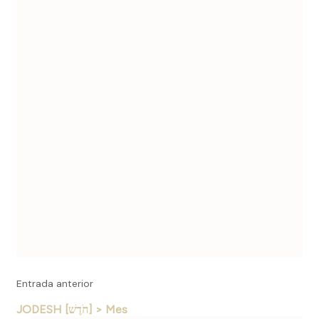
entradas
Entrada anterior
JODESH [חֹדֶשׁ] > Mes