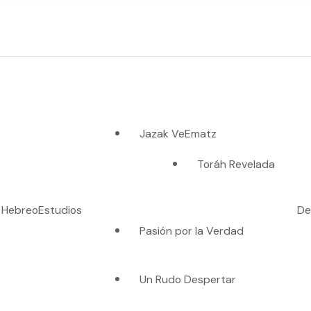
Jazak VeEmatz
Toráh Revelada
o Hebreo
Estudios
De
Pasión por la Verdad
es verdad"
Un Rudo Despertar