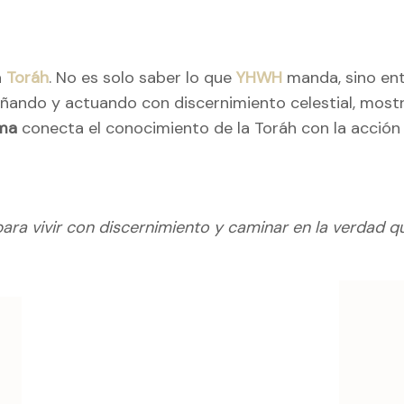
a
Toráh
. No es solo saber lo que
YHWH
manda, sino ent
eñando y actuando con discernimiento celestial, most
jma
conecta el conocimiento de la Toráh con la acción p
ara vivir con discernimiento y caminar en la verdad 
ación
as