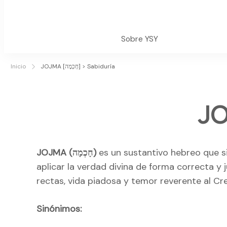
Sobre YSY
Inicio
JOJMA [חָכְמָה] > Sabiduría
JOJMA (חָכְמָה)
es un sustantivo hebreo que s
aplicar la verdad divina de forma correcta y ju
rectas, vida piadosa y temor reverente al Cr
Sinónimos: