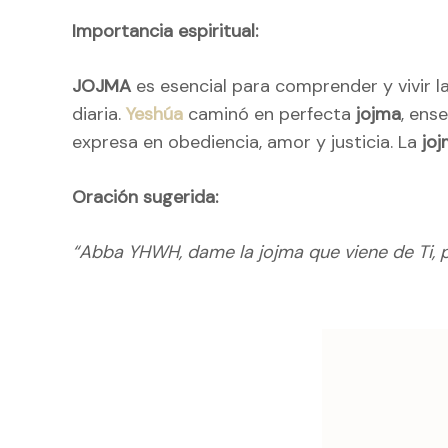
Importancia espiritual:
JOJMA
es esencial para comprender y vivir l
diaria.
Yeshúa
caminó en perfecta
jojma
, ens
expresa en obediencia, amor y justicia. La
jo
Oración sugerida:
“Abba YHWH, dame la jojma que viene de Ti, p
Naveg
de
entrad