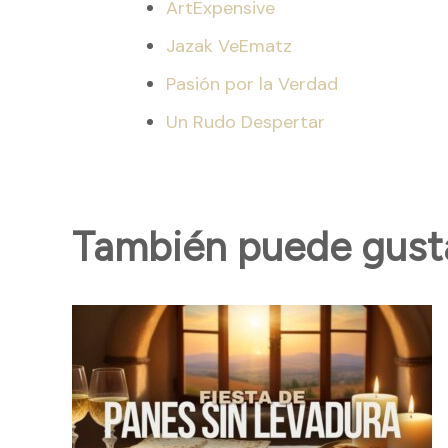
ArtExpensive
Jazak VeEmatz
Pasión por la Verdad
Un Rudo Despertar
También puede gustar