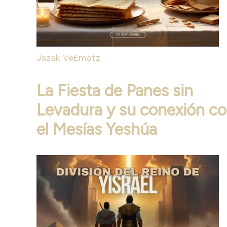
Jazak VeEmatz
La Fiesta de Panes sin
Levadura y su conexión c
el Mesías Yeshúa