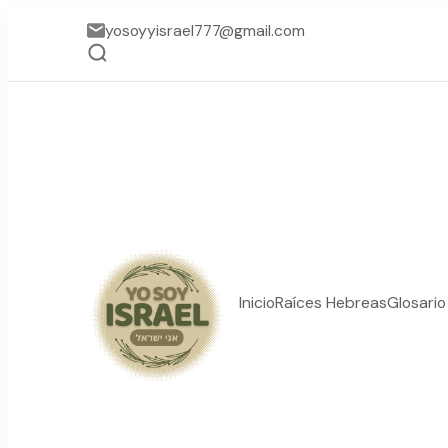
yosoyyisrael777@gmail.com
Inicio
Raíces Hebreas
Glosari
YO SOY ISRAEL
"La suma de tu palabra, 