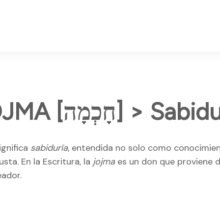
JOJMA [חָכְמָה] > Sab
ignifica
sabiduría
, entendida no solo como conocimien
sta. En la Escritura, la
jojma
es un don que proviene d
eador.