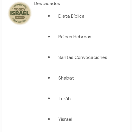
Destacados
Dieta Bíblica
YO SOY ISRAEL
"La suma de tu palabra, es verdad"
Raíces Hebreas
Santas Convocaciones
Shabat
Toráh
Yisrael