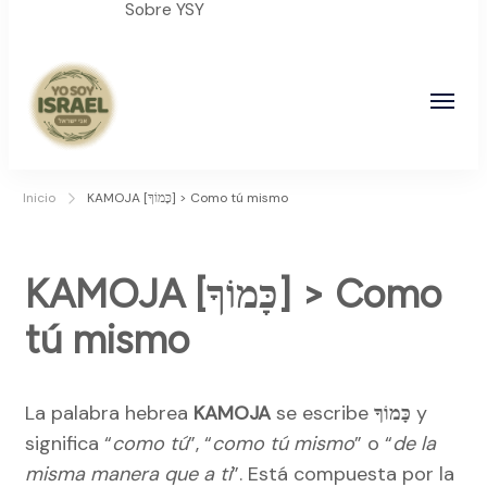
Sobre YSY
YO SOY ISRAEL
"La suma de tu palabra, es verdad"
Inicio
KAMOJA [כָּמוֹךָ] > Como tú mismo
KAMOJA [כָּמוֹךָ] > Como
tú mismo
La palabra hebrea
KAMOJA
se escribe
כָּמוֹךָ
y
significa “
como tú
”, “
como tú mismo
” o “
de la
misma manera que a ti
”. Está compuesta por la