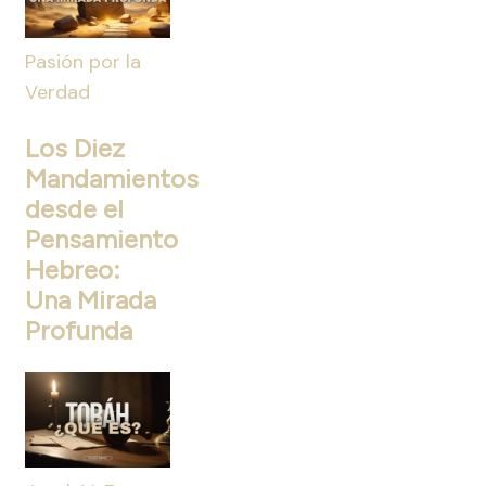
Pasión por la
Verdad
Los Diez
Mandamientos
desde el
Pensamiento
Hebreo:
Una Mirada
Profunda