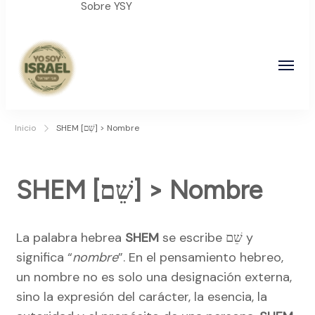
Sobre YSY
YO SOY ISRAEL
"La suma de tu palabra, es verdad"
Inicio
SHEM [שֵׁם] > Nombre
SHEM [שֵׁם] > Nombre
La palabra hebrea
SHEM
se escribe שֵׁם y
significa “
nombre
”. En el pensamiento hebreo,
un nombre no es solo una designación externa,
sino la expresión del carácter, la esencia, la