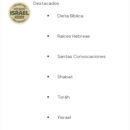
Destacados
Dieta Bíblica
YO SOY ISRAEL
"La suma de tu palabra, es verdad"
Raíces Hebreas
Santas Convocaciones
Shabat
Toráh
Yisrael