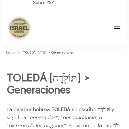
Sobre YSY
YO SOY ISRAEL
"La suma de tu palabra, es verdad"
Inicio
TOLEDÁ [תּוֹלְדָה] > Generaciones
TOLEDÁ [תּוֹלְדָה] >
Generaciones
La palabra hebrea
TOLEDÁ
se escribe תּוֹלְדָה y
significa “
generación
”, “
descendencia
” o
“
historia de los orígenes
”. Proviene de la raíz ילד