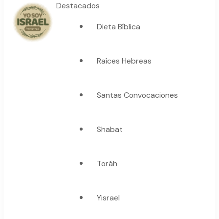
Destacados
Dieta Bíblica
YO SOY ISRAEL
"La suma de tu palabra, es verdad"
Raíces Hebreas
Santas Convocaciones
Shabat
Toráh
Yisrael