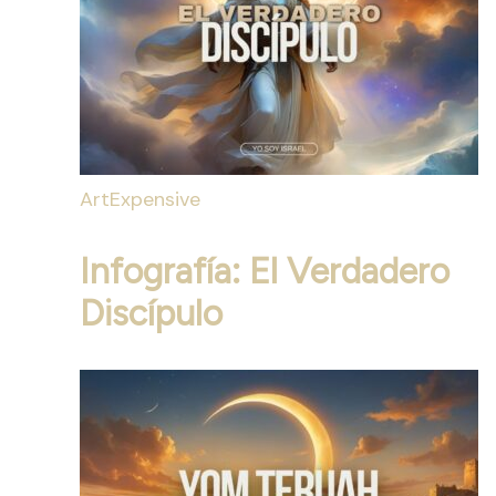
ArtExpensive
Infografía: El Verdadero
Discípulo