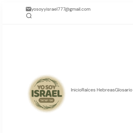
yosoyyisrael777@gmail.com
Inicio
Raíces Hebreas
Glosari
YO SOY ISRAEL
"La suma de tu palabra, 