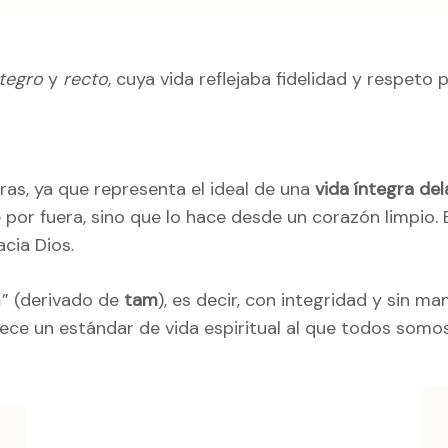
ntegro
y
recto
, cuya vida reflejaba fidelidad y respeto p
ras, ya que representa el ideal de una
vida íntegra de
por fuera, sino que lo hace desde un corazón limpio. 
cia Dios.
m
” (derivado de
tam
), es decir, con integridad y sin ma
ce un estándar de vida espiritual al que todos somo
ación