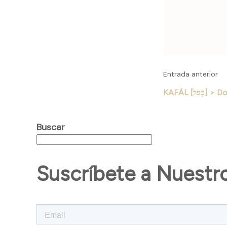
de
entrad
Entrada anterior
KAFÁL [כָּפַל]
Buscar
Suscríbete a Nuestr