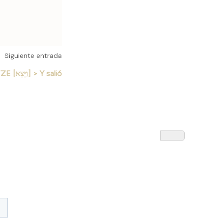
Siguiente entrada
VAYETZE [וַיֵּצֵא] > Y salió