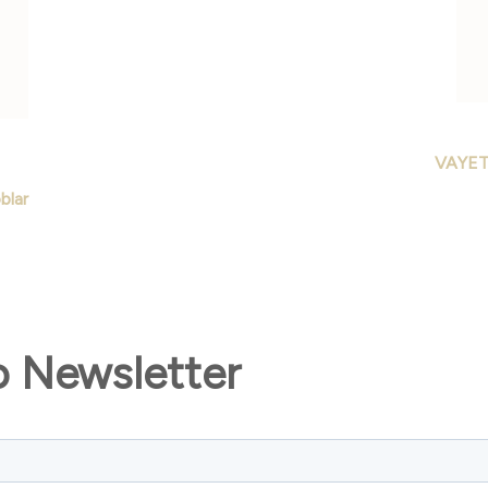
as
 > Doblar
o Newsletter