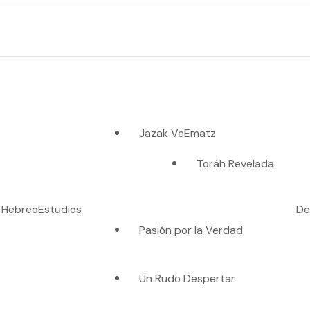
Jazak VeEmatz
Toráh Revelada
o Hebreo
Estudios
De
Pasión por la Verdad
es verdad"
Un Rudo Despertar