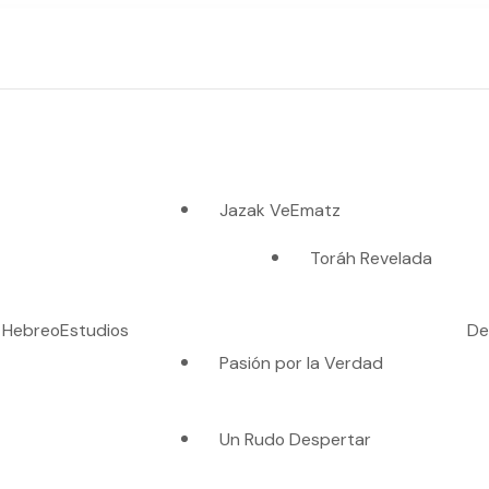
Jazak VeEmatz
Toráh Revelada
o Hebreo
Estudios
De
Pasión por la Verdad
es verdad"
Un Rudo Despertar