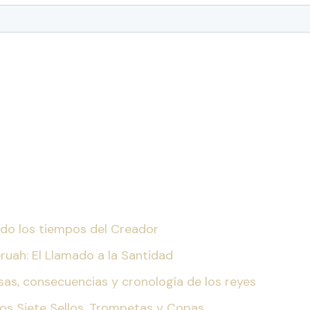
iendo los tiempos del Creador
eruah: El Llamado a la Santidad
ausas, consecuencias y cronología de los reyes
Los Siete Sellos, Trompetas y Copas