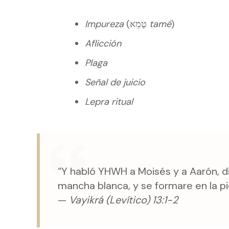
Impureza
(טָמֵא
tamé
)
Aflicción
Plaga
Señal de juicio
Lepra ritual
“Y habló YHWH a Moisés y a Aarón, di
mancha blanca, y se formare en la p
—
Vayikrá (Levítico) 13:1-2