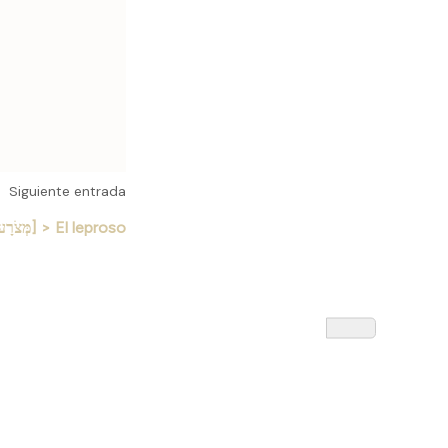
Siguiente entrada
METZORÁ [מְּצֹרָע] > El leproso