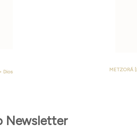
as
 [אֱלֹהִים] > Dios
o Newsletter