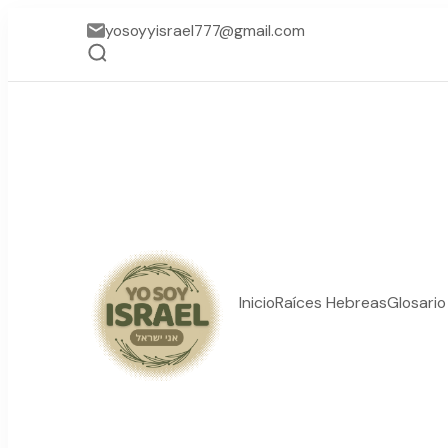
yosoyyisrael777@gmail.com
Inicio
Raíces Hebreas
Glosari
YO SOY ISRAEL
"La suma de tu palabra, 